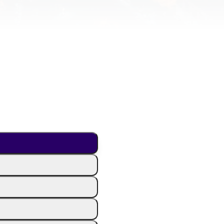
en, benötigen wir
kies.
Um YouTube-Inhal
dein
FNEN
COO