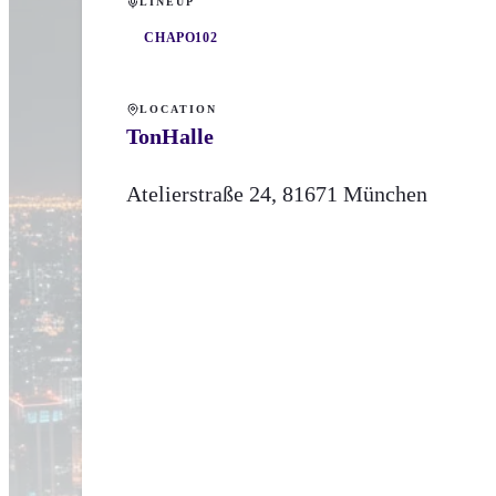
LINEUP
CHAPO102
LOCATION
TonHalle
Atelierstraße
24
,
81671
München