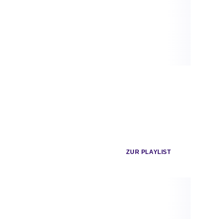
CHAPO102
CHAPO102
Hip Hop / Rap
Hip Hop / Rap
Chapo102
Chapo102
Kalif Storch
Astra Kulturhaus
ZUR PLAYLIST
Mo 12.10.2026
Mo 19.10.2026