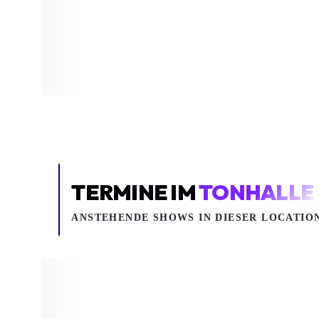
CHAPO102
CHAPO102
Hip Hop / Rap
Hip Hop / Rap
Chapo102
Chapo102
TonHalle
Batschkapp
TERMINE IM
TONHALLE
ANSTEHENDE SHOWS IN DIESER LOCATIO
Mo 05.10.2026
Mi 07.10.2