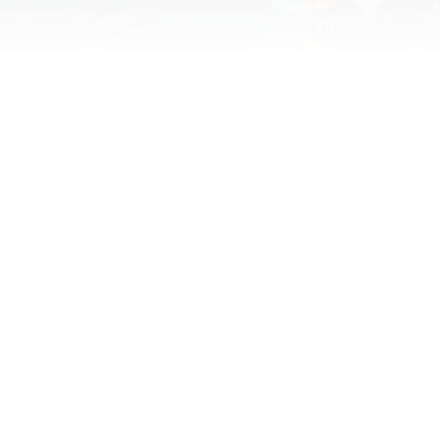
Inhalt blockiert
te und Thumbnails anzuzeigen, benötigen wir
e Zustimmung zu Medien-Cookies.
KIE-EINSTELLUNGEN ÖFFNEN