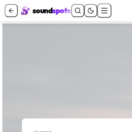
sound
spots